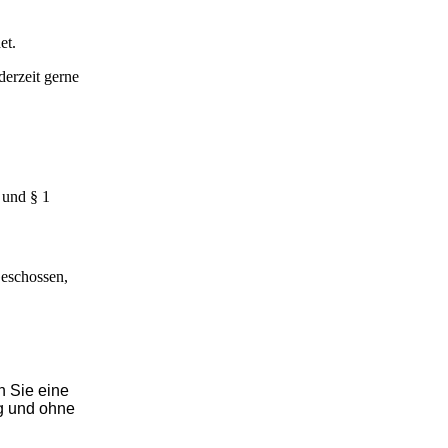
et.
erzeit gerne
 und § 1
eschossen,
n Sie eine
g und ohne