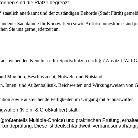
können sind die Plätze begrenzt.
 staatlich anerkannt und der zuständigen Behörde (Stadt Fürth) gemeld
handener Sachkunde für Kurzwaffen) sowie Auffrischungskurse sind jed
en Sie uns gerne jederzeit an.
r ausreichenden Kenntnisse für Sportschützen nach § 7 Absatz 1 WaffG
und Munition, Beschussrecht, Notwehr und Notstand
n, Innen- und Außenballistik, Reichweiten und Wirkungsweisen von G
tion sowie ausreichende Fertigkeiten im Umgang mit Schusswaffen
gwaffen (Klein- & Großkaliber) statt.
(größtenteils Multiple-Choice) und praktischen Prüfung, erhalte
kundeprüfung. Diese ist deutschlandweit, verbandsunabhängi