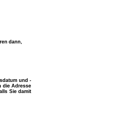
eren dann,
tsdatum und -
m die Adresse
lls Sie damit