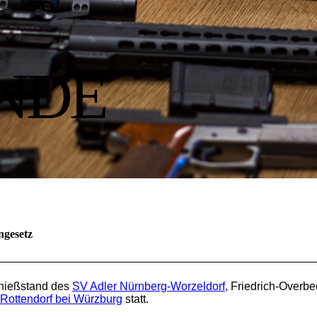
NDE
ngesetz
hießstand des
SV Adler Nürnberg-Worzeldorf
, Friedrich-Overbe
Rottendorf bei Würzburg
statt.